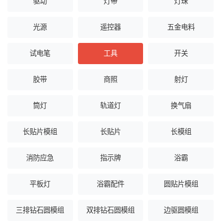
驱动
灯带
灯珠
光源
遥控器
五金电料
试电笔
工具
开关
胶带
商照
射灯
筒灯
轨道灯
换气扇
长贴片模组
长贴片
长模组
消防应急
指示牌
浴霸
平板灯
浴霸配件
圆贴片模组
三排钻石圆模组
双排钻石圆模组
边驱圆模组