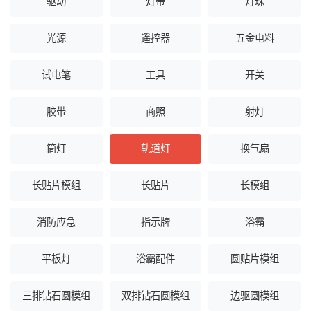
驱动
灯带
灯珠
光源
遥控器
五金电料
试电笔
工具
开关
胶带
商照
射灯
筒灯
轨道灯
换气扇
长贴片模组
长贴片
长模组
消防应急
指示牌
浴霸
平板灯
浴霸配件
圆贴片模组
三排钻石圆模组
双排钻石圆模组
边驱圆模组