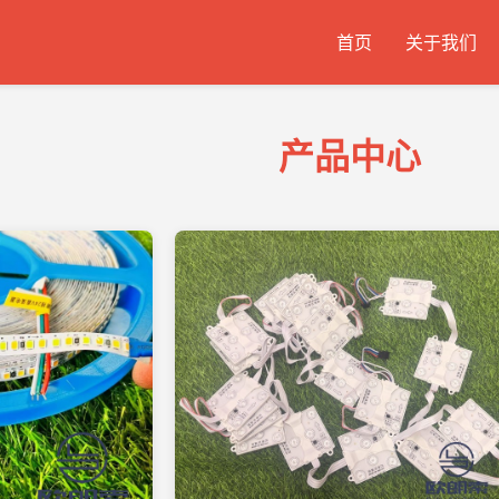
首页
关于我们
产品中心