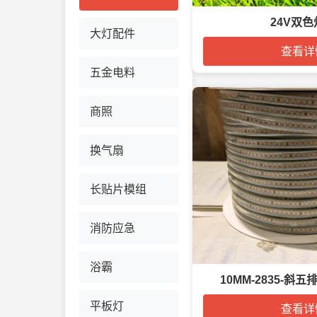
24V双
大灯配件
查看详
五金电料
商照
换气扇
长贴片模组
消防应急
浴霸
10MM-2835-斜五
平板灯
查看详