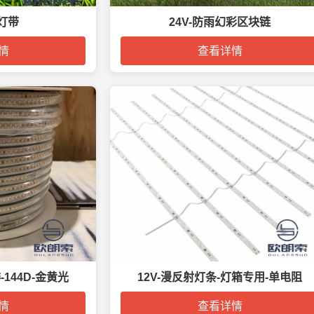
色灯带
24V-防雨幻彩区块链
情
查看详情
排-144D-金黄光
12V-漫反射灯条-灯箱专用-单电阻
情
查看详情