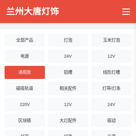
兰州大唐灯饰
全部产品
灯泡
玉米灯泡
电源
24V
12V
通用款
铝槽
线形灯槽
磁吸轨道
相关配件
灯带/灯条
220V
12V
24V
区块链
大灯配件
驱动