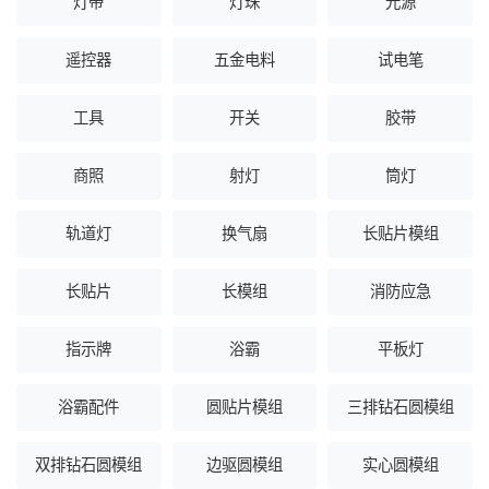
灯带
灯珠
光源
遥控器
五金电料
试电笔
工具
开关
胶带
商照
射灯
筒灯
轨道灯
换气扇
长贴片模组
长贴片
长模组
消防应急
指示牌
浴霸
平板灯
浴霸配件
圆贴片模组
三排钻石圆模组
双排钻石圆模组
边驱圆模组
实心圆模组