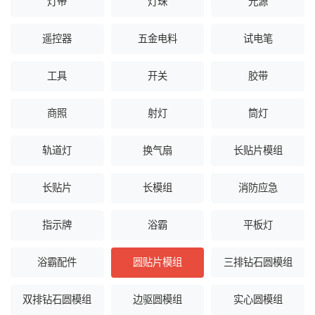
灯带
灯珠
光源
遥控器
五金电料
试电笔
工具
开关
胶带
商照
射灯
筒灯
轨道灯
换气扇
长贴片模组
长贴片
长模组
消防应急
指示牌
浴霸
平板灯
浴霸配件
圆贴片模组
三排钻石圆模组
双排钻石圆模组
边驱圆模组
实心圆模组