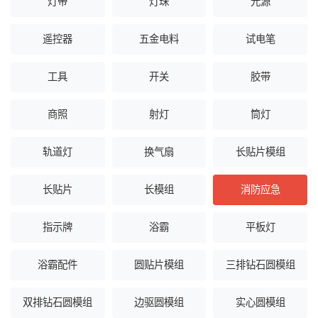
灯带
灯珠
光源
遥控器
五金电料
试电笔
工具
开关
胶带
商照
射灯
筒灯
轨道灯
换气扇
长贴片模组
长贴片
长模组
消防应急
指示牌
浴霸
平板灯
浴霸配件
圆贴片模组
三排钻石圆模组
双排钻石圆模组
边驱圆模组
实心圆模组