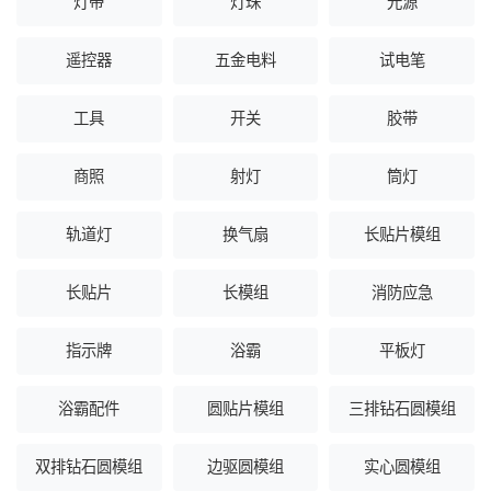
灯带
灯珠
光源
遥控器
五金电料
试电笔
工具
开关
胶带
商照
射灯
筒灯
轨道灯
换气扇
长贴片模组
长贴片
长模组
消防应急
指示牌
浴霸
平板灯
浴霸配件
圆贴片模组
三排钻石圆模组
双排钻石圆模组
边驱圆模组
实心圆模组