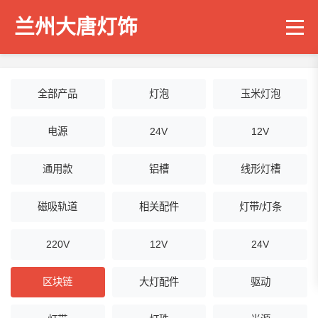
兰州大唐灯饰
全部产品
灯泡
玉米灯泡
电源
24V
12V
通用款
铝槽
线形灯槽
磁吸轨道
相关配件
灯带/灯条
220V
12V
24V
区块链
大灯配件
驱动