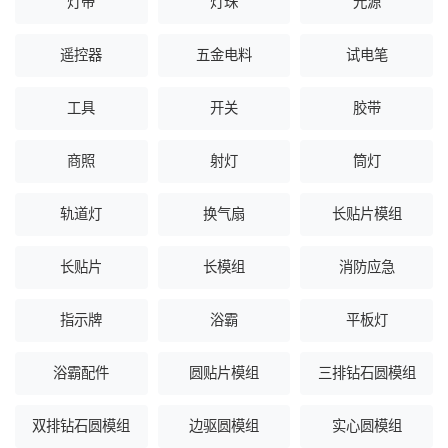
灯带
灯珠
光源
遥控器
五金电料
试电笔
工具
开关
胶带
商照
射灯
筒灯
轨道灯
换气扇
长贴片模组
长贴片
长模组
消防应急
指示牌
浴霸
平板灯
浴霸配件
圆贴片模组
三排钻石圆模组
双排钻石圆模组
边驱圆模组
实心圆模组