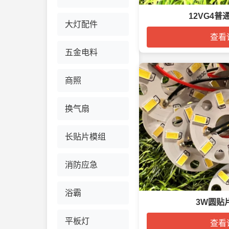
12VG4普
大灯配件
查看
五金电料
商照
换气扇
长贴片模组
消防应急
浴霸
3W圆贴片
平板灯
查看